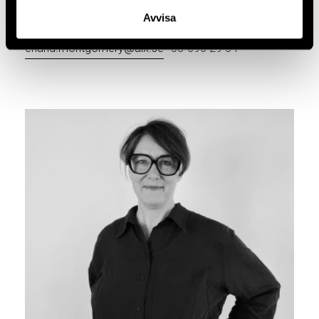
ARKITEKT SAR/MSA
Avvisa
Partner
erland.montgomery@aix.se
08-690 29 54