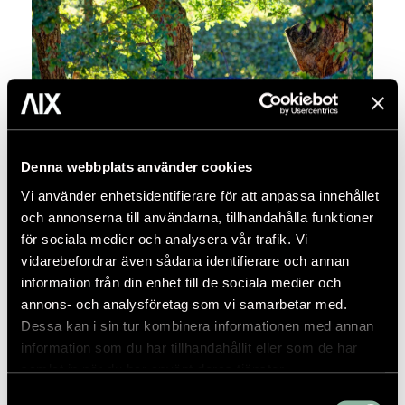
Foto: Peder Lindbom
Denna webbplats använder cookies
Vi använder enhetsidentifierare för att anpassa innehållet
Hållbarhet
och annonserna till användarna, tillhandahålla funktioner
Begreppet hållbarhet är en kombination av många
för sociala medier och analysera vår trafik. Vi
faktorer och det krävs både erfarenhet, vilja och
vidarebefordrar även sådana identifierare och annan
uppfinningsrikedom för att nå så långt som vi måste
information från din enhet till de sociala medier och
för att ta hand om samhällets och naturens resurser
annons- och analysföretag som vi samarbetar med.
på ett ansvarsfullt sätt.
Dessa kan i sin tur kombinera informationen med annan
information som du har tillhandahållit eller som de har
samlat in när du har använt deras tjänster.
LÄS MER HÄR
Samtyckesval