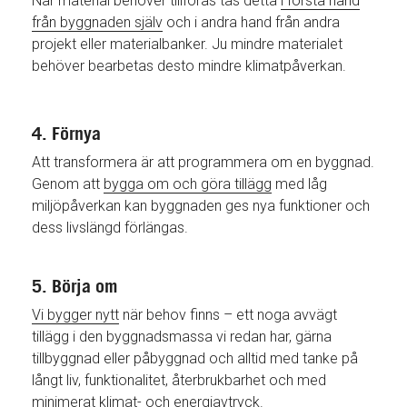
När material behöver tillföras tas detta
i första hand
från byggnaden själv
och i andra hand från andra
projekt eller materialbanker. Ju mindre materialet
behöver bearbetas desto mindre klimatpåverkan.
4. Förnya
Att transformera är att programmera om en byggnad.
Genom att
bygga om och göra tillägg
med låg
miljöpåverkan kan byggnaden ges nya funktioner och
dess livslängd förlängas.
5. Börja om
Vi bygger nytt
när behov finns – ett noga avvägt
tillägg i den byggnadsmassa vi redan har, gärna
tillbyggnad eller påbyggnad och alltid med tanke på
långt liv, funktionalitet, återbrukbarhet och med
minimerat klimat- och energiavtryck.