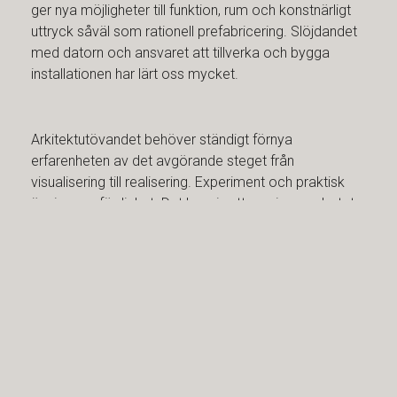
ger nya möjligheter till funktion, rum och konstnärligt
uttryck såväl som rationell prefabricering. Slöjdandet
med datorn och ansvaret att tillverka och bygga
installationen har lärt oss mycket.
Arkitektutövandet behöver ständigt förnya
erfarenheten av det avgörande steget från
visualisering till realisering. Experiment och praktisk
övning ger färdighet. Det har vi nytta av i samarbetet
med en träindustri i utveckling. AIX tror på god
resurshushållning, industrialiserat byggande med
utgångspunkt från väl formgivna byggsystem i trä.
KONTAKTPERSONER