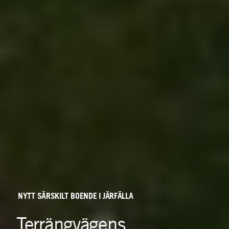
NYTT
SÄRSKILT
BOENDE
I
JÄRFÄLLA
Terrängvägens