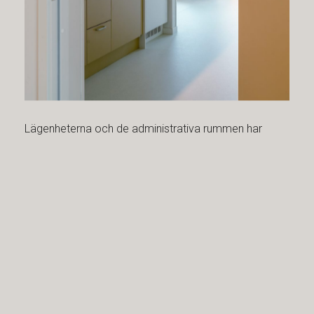
Lägenheterna och de administrativa rummen har
linoleumgolv och våtrummen granitkeramik.
Färgskalan är neutral till fördel för den boendes eget
möblemang och för verksamhetens inredning.
De gemensamma utrymmena är rymliga och ljusa
och bjuder in till samvaro med olika typer av bord och
sittplatser, allt självklart anpassat efter rullstol eller
andra hjälpmedel.
LÄS MER OM TILLGÄNGLIGHET