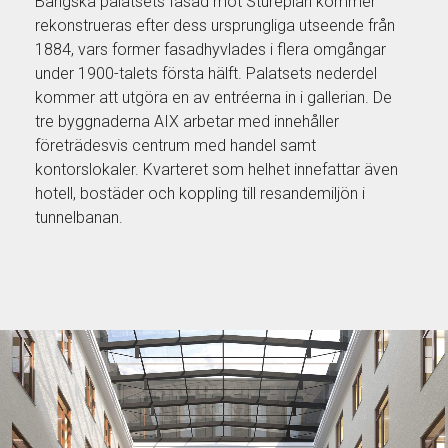
Bångska palatsets fasad mot Stureplan kommer
rekonstrueras efter dess ursprungliga utseende från
1884, vars former fasadhyvlades i flera omgångar
under 1900-talets första hälft. Palatsets nederdel
kommer att utgöra en av entréerna in i gallerian. De
tre byggnaderna AIX arbetar med innehåller
företrädesvis centrum med handel samt
kontorslokaler. Kvarteret som helhet innefattar även
hotell, bostäder och koppling till resandemiljön i
tunnelbanan.