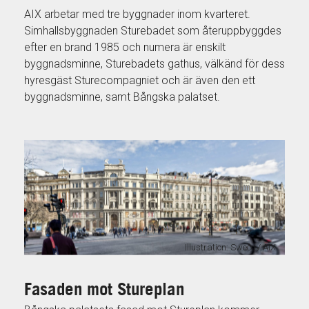
AIX arbetar med tre byggnader inom kvarteret.
Simhallsbyggnaden Sturebadet som återuppbyggdes
efter en brand 1985 och numera är enskilt
byggnadsminne, Sturebadets gathus, välkänd för dess
hyresgäst Sturecompagniet och är även den ett
byggnadsminne, samt Bångska palatset.
Illustration: Sweco / AIX
Fasaden mot Stureplan