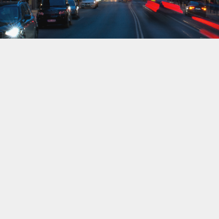
Uppdragsgivare är ADIA, Abu Dhabi Investment
Authority, som ägs av Förenade Arabemiraten och
investerar statliga medel i värdeskapande projekt
världen över sedan 1976. ADIA företräds i Sverige av
TAM Group. Fastighetsägaren och Stockholms Stad
står bakom projektet som omfattar i stort sett hela
kvarteret Sperlingens backe, som begränsas av
Birger Jarlsgatan, Sturegatan, Humlegårdsgatan och
Grev Turegatan. Totalt omfattar projektet ca 106 000
kvm BTA.