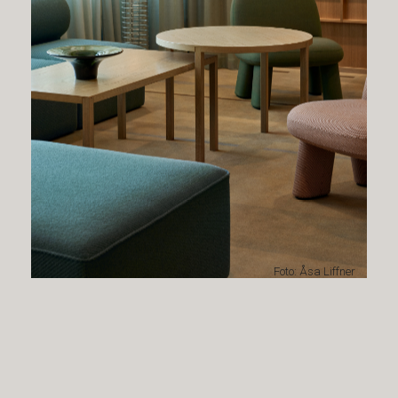
Foto: Åsa Liffner
Hållbarhet och återbruk
Återbruk återfinns i hela projektet – äldre stolar har
kombinerats med nya i en kaxig blandning i matsalen
och andra stolar har fått en kompletterande kostym i