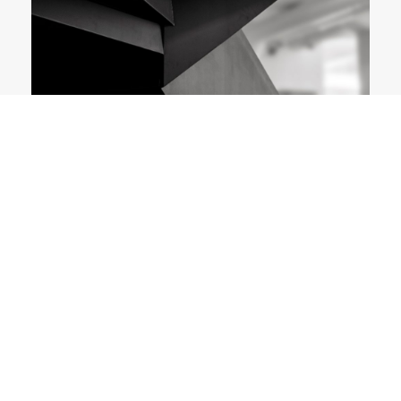
VILL DU HÅLLA KOLL PÅ OSS? ANMÄL
DIG TILL VÅRT NYHETSBREV.