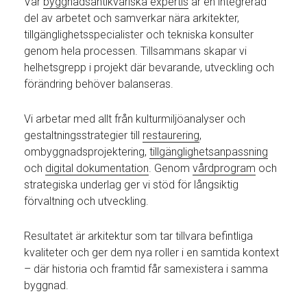
Vår
byggnadsantikvariska expertis
är en integrerad
del av arbetet och samverkar nära arkitekter,
tillgänglighetsspecialister och tekniska konsulter
genom hela processen. Tillsammans skapar vi
helhetsgrepp i projekt där bevarande, utveckling och
förändring behöver balanseras.
Vi arbetar med allt från kulturmiljöanalyser och
gestaltningsstrategier till
restaurering
,
ombyggnadsprojektering,
tillgänglighetsanpassning
och
digital dokumentation
. Genom
vårdprogram
och
strategiska underlag ger vi stöd för långsiktig
förvaltning och utveckling.
Resultatet är arkitektur som tar tillvara befintliga
kvaliteter och ger dem nya roller i en samtida kontext
– där historia och framtid får samexistera i samma
byggnad.