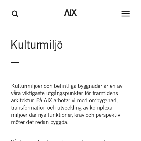
M
GÅ TILL HUVUDINNEHÅLL
GÅ TILL SIDFOT
AIX
Huvudm
Sök
e
n
y
Kulturmiljö
Kulturmiljöer och befintliga byggnader är en av
våra viktigaste utgångspunkter för framtidens
arkitektur. På AIX arbetar vi med ombyggnad,
transformation och utveckling av komplexa
miljöer där nya funktioner, krav och perspektiv
möter det redan byggda.