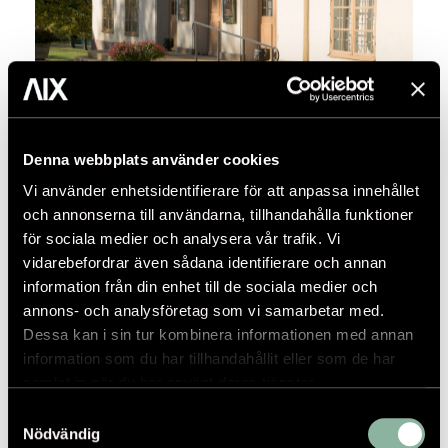
Foto: Peder Lindbom
Drottningholmsmetoden
Denna webbplats använder cookies
Under flera år har vi på AIX tillämpat ett arbetssätt på
Vi använder enhetsidentifierare för att anpassa innehållet
Drottningholm som vi kommit att kalla
och annonserna till användarna, tillhandahålla funktioner
Drottningholmsmetoden
. Metoden har vuxit fram
för sociala medier och analysera vår trafik. Vi
successivt, men fick sitt namn under arbetet med
vidarebefordrar även sådana identifierare och annan
konserveringen av Slottsteaterns originalkulisser
information från din enhet till de sociala medier och
2025. Under året har metoden blivit ett begrepp som
annons- och analysföretag som vi samarbetar med.
inblandade i slottsarkitektuppdragen – från beställare
Dessa kan i sin tur kombinera informationen med annan
till utförare – numera är bekanta med och refererar till
information som du har tillhandahållit eller som de har
när uppdrag ska beskrivas.
samlat in när du har använt deras tjänster.
Samtyckesval
LÄS MER OM DROTTNINGHOLMSMETODEN
Nödvändig