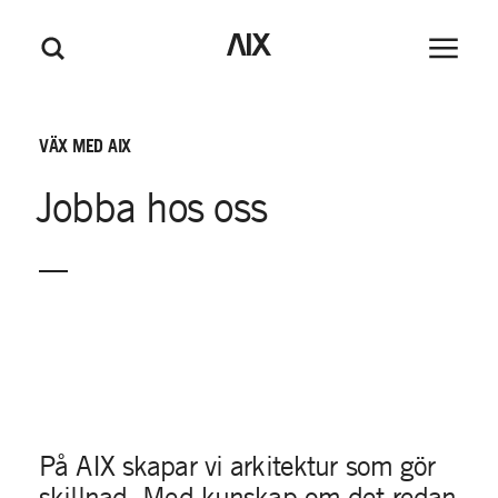
M
GÅ TILL HUVUDINNEHÅLL
GÅ TILL SIDFOT
AIX
Huvudm
Sök
e
n
y
VÄX
MED
AIX
Jobba
hos
oss
På AIX skapar vi arkitektur som gör
skillnad. Med kunskap om det redan