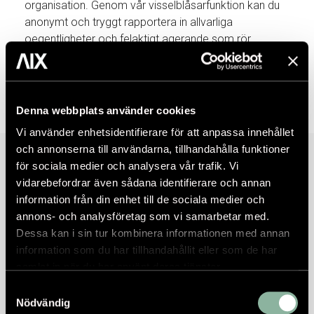
organisation. Genom vår visselblåsarfunktion kan du
anonymt och tryggt rapportera in allvarliga
oegentligheter och felaktigt agerande som rör
missförhållanden, oetiska beteenden eller bryter mot
lagen eller AIX Arkitekters policyer eller värderingar.
Läs mer här.
Denna webbplats använder cookies
Vi använder enhetsidentifierare för att anpassa innehållet
och annonserna till användarna, tillhandahålla funktioner
för sociala medier och analysera vår trafik. Vi
vidarebefordrar även sådana identifierare och annan
information från din enhet till de sociala medier och
annons- och analysföretag som vi samarbetar med.
Dessa kan i sin tur kombinera informationen med annan
information som du har tillhandahållit eller som de har
samlat in när du har använt deras tjänster.
Samtyckesval
Nödvändig