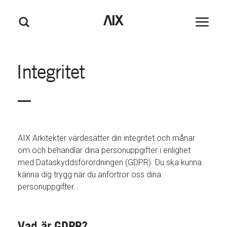
M
GÅ TILL HUVUDINNEHÅLL
GÅ TILL SIDFOT
AIX
Huvudm
Sök
e
n
y
Integritet
AIX Arkitekter värdesätter din integritet och månar
om och behandlar dina personuppgifter i enlighet
med Dataskyddsförordningen (GDPR). Du ska kunna
känna dig trygg när du anförtror oss dina
personuppgifter.
Vad är GDPR?