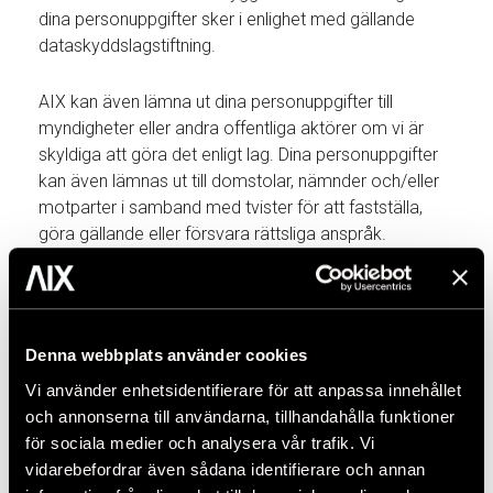
dina personuppgifter sker i enlighet med gällande
dataskyddslagstiftning.
AIX kan även lämna ut dina personuppgifter till
myndigheter eller andra offentliga aktörer om vi är
skyldiga att göra det enligt lag. Dina personuppgifter
kan även lämnas ut till domstolar, nämnder och/eller
motparter i samband med tvister för att fastställa,
göra gällande eller försvara rättsliga anspråk.
Var behandlar vi dina
personuppgifter?
Denna webbplats använder cookies
Eftersom din säkerhet är viktig för oss strävar AIX
Vi använder enhetsidentifierare för att anpassa innehållet
alltid efter att personuppgifter ska behandlas inom
och annonserna till användarna, tillhandahålla funktioner
EU/EES. AIX egna IT-system finns inom detta
för sociala medier och analysera vår trafik. Vi
område och information som kan komma att
vidarebefordrar även sådana identifierare och annan