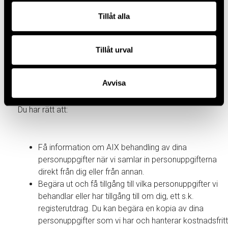
variera beroende på eventuell lagstadgad lagringstid
– i dessa fall vi kommer alltså att fortsätta behandla
Tillåt alla
dina personuppgifter om det krävs enligt gällande
lagar och författningar, varför viss information kan
Tillåt urval
alltså komma att sparas längre.
Avvisa
Vilka är dina rättigheter?
Du har rätt att:
Få information om AIX behandling av dina
personuppgifter när vi samlar in personuppgifterna
direkt från dig eller från annan.
Begära ut och få tillgång till vilka personuppgifter vi
behandlar eller har tillgång till om dig, ett s.k.
registerutdrag. Du kan begära en kopia av dina
personuppgifter som vi har och hanterar kostnadsfritt