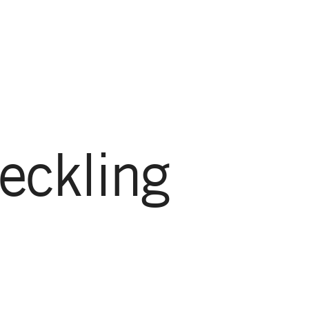
GÅ TILL HUVUDINNEHÅLL
GÅ TILL SIDFOT
eckling