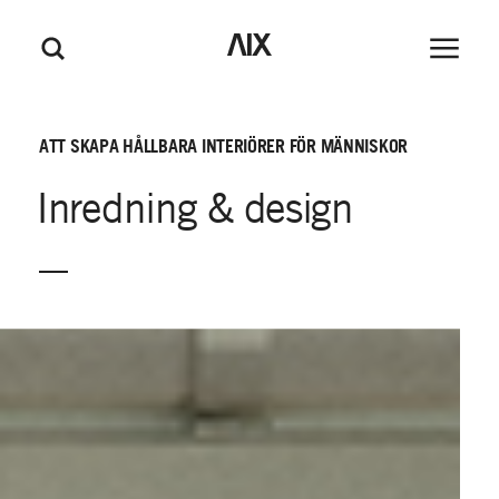
M
GÅ TILL HUVUDINNEHÅLL
GÅ TILL SIDFOT
AIX
Huvudm
Sök
e
n
y
ATT
SKAPA
HÅLLBARA
INTERIÖRER
FÖR
MÄNNISKOR
Inredning
&
design