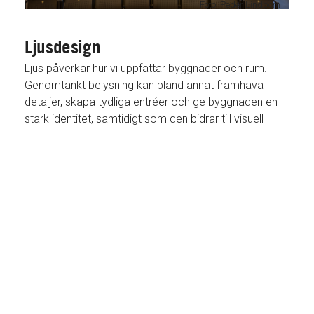
Foto: Peder Lindbom
Ljusdesign
Ljus påverkar hur vi uppfattar byggnader och rum.
Genomtänkt belysning kan bland annat framhäva
detaljer, skapa tydliga entréer och ge byggnaden en
stark identitet, samtidigt som den bidrar till visuell
komfort och trygghet.
LÄS MER OM LJUSDESIGN
UTVALDA PROJEKT INREDNING & DESIGN
ALLA PROJEKT