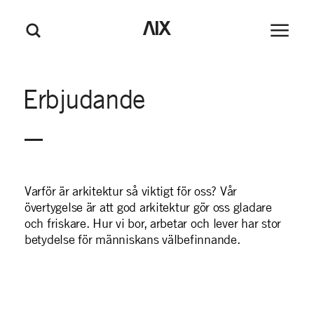
M
GÅ TILL HUVUDINNEHÅLL
GÅ TILL SIDFOT
AIX
Huvudm
Sök
e
n
y
Erbjudande
Varför är arkitektur så viktigt för oss? Vår
övertygelse är att god arkitektur gör oss gladare
och friskare. Hur vi bor, arbetar och lever har stor
betydelse för människans välbefinnande.
ARKITEKTUR
INREDNING