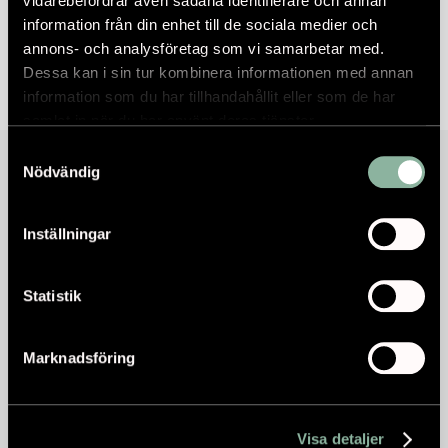
vidarebefordrar även sådana identifierare och annan
information från din enhet till de sociala medier och
LÄS MER OM RESTAURERING
annons- och analysföretag som vi samarbetar med.
Dessa kan i sin tur kombinera informationen med annan
information som du har tillhandahållit eller som de har
samlat in när du har använt deras tjänster.
Samtyckesval
Nödvändig
Inställningar
Statistik
Marknadsföring
Visa detaljer