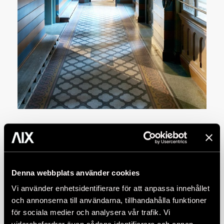
Restaurering
AIX Arkitekter har kompetens och förmåga att
genomföra kvalificerade uppdrag där vi kombinerar
erfarenheter och kunskaper om att lyfta fram,
Denna webbplats använder cookies
förstärka eller ibland återskapa värden och
Vi använder enhetsidentifierare för att anpassa innehållet
egenskaper hos en befintlig byggnad, ett rum eller en
och annonserna till användarna, tillhandahålla funktioner
hel miljö.
för sociala medier och analysera vår trafik. Vi