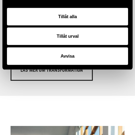
Att bygga i det redan byggda
Tillåt alla
Gamla byggnader har i många fall kvaliteter både vad
gäller material och gestaltning som ska bevaras, de
är vår byggda historia. Att kunna omforma det redan
Tillåt urval
byggda efter nya krav och önskemål, är därför en
huvuduppgift för hela byggbranschen.
Avvisa
LÄS MER OM TRANSFORMATION