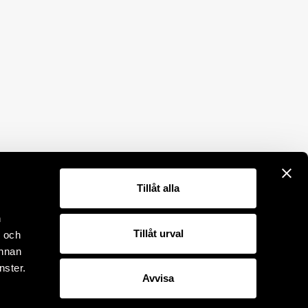
Tillåt alla
n
Tillåt urval
- och
annan
nster.
Avvisa