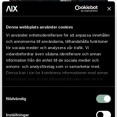
AIX I SVT
Idag börjar SVT:s nya storsatsning Bonusfamiljen.
Denna webbplats använder cookies
Nog för att AIX kan ses som en extra familj av många
Vi använder enhetsidentifierare för att anpassa innehållet
men nu är det en annan bonusfamilj det handlar om.
och annonserna till användarna, tillhandahålla funktioner
Nämligen Clara,
för sociala medier och analysera vår trafik. Vi
2017.01.30
vidarebefordrar även sådana identifierare och annan
information från din enhet till de sociala medier och
annons- och analysföretag som vi samarbetar med.
Dessa kan i sin tur kombinera informationen med annan
information som du har tillhandahållit eller som de har
samlat in när du har använt deras tjänster.
Samtyckesval
Nödvändig
Inställningar