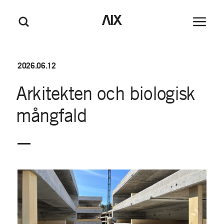
M
GÅ TILL HUVUDINNEHÅLL
GÅ TILL SIDFOT
AIX
Huvudm
Sök
e
n
y
2026.06.12
Arkitekten
och
biologisk
mångfald