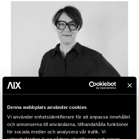
Denna webbplats använder cookies
KARIN LÖFGREN
Vi använder enhetsidentifierare för att anpassa innehållet
PH.D ARKITEKT SAR/MSA
och annonserna till användarna, tillhandahålla funktioner
Hållbarhetsansvarig
för sociala medier och analysera vår trafik. Vi
karin.lofgren@aix.se
08-690 29 93