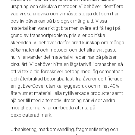
ursprung och cirkulära metoder. Vi behöver identifiera
vad vi ska undvika och vi måste stödja det som har
positiv påverkan på biologisk mångfald. Vissa
material kan vara riktigt bra men svåra att få tag i på
grund av transportproblem, pris eller politiska
skeenden. Vi behöver därför bred kunskap om många
olika
material och metoder och det allra viktigaste;
hur vi använder det material vi redan har på platsen
cirkulärt. Vi behöver hitta en lägstanivå i branschen så
att vi tex alltid föreskriver betong med låg cementhalt
och återbrukad betongbarlast, träråvaror certifierade
enligt EverCover utan kalhyggesbruk och minst 40%
återvunnet material i alla nytillverkade produkter samt
hjälper till med alternativ utredning när vi ser andra
möjligheter när vi är ombedda att rita på
oexploaterad mark.
Urbanisering, markomvandling, fragmentisering och