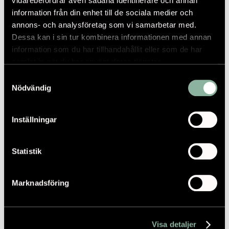
vidarebefordrar även sådana identifierare och annan
information från din enhet till de sociala medier och
annons- och analysföretag som vi samarbetar med.
RELATERAT
Dessa kan i sin tur kombinera informationen med annan
information som du har tillhandahållit eller som de har
samlat in när du har använt deras tjänster.
VI KAN TA STÖRRE ANSVAR FÖR BIOLOGISK
Samtyckesval
MÅNGFALD
Nödvändig
Arkitekten
Inställningar
Statistik
RELATERAT INNEHÅLL
Marknadsföring
Visa detaljer