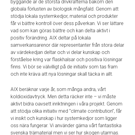
byggande är de största drivkrafterna bakom den
globala förlusten av biologisk mångfald. Genom att
stödja lokala systemkedjor, material och produkter
får vi bättre kontroll över dess påverkan. Vi ser lättare
vad som kan göras bättre och kan delta aktivt i
positiv förändring. AIX deltar på lokala
samverkansarenor där representanter från stora delar
av värdekedjan deltar och vi delar kunskap och
förståelse kring var flaskhalsar och positiva lösningar
finns. Vi bör se välvilligt på de initiativ som tas fram
och inte kräva att nya lösningar skall täcka in allt.
AIX beräknar varje år, som många andra, vårt
koldioxidavtryck. Men detta räcker inte – vi måste
aktivt bidra oavsett inriktningen i våra projekt. Genom
att stödja olika initiativ med ”climate contribution”, får
vi insikt och kunskap i hur systemkedjor som ligger
oss nära fungerar. Vi använder gärna vårt fantastiska
svenska trämaterial men vi ser hur skogen utarmas.