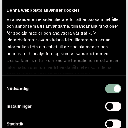
Denna webbplats använder cookies
Vi använder enhetsidentifierare för att anpassa innehållet
och annonserna till användarna, tillhandahålla funktioner
för sociala medier och analysera vår trafik. Vi
vidarebefordrar även sådana identifierare och annan
information från din enhet till de sociala medier och
annons- och analysföretag som vi samarbetar med.
Dessa kan i sin tur kombinera informationen med annan
information som du har tillhandahållit eller som de har
UTVECKLING AV GRISSLEHAMN
samlat in när du har använt deras tjänster.
2026.01.19
Samtyckesval
Nödvändig
Inställningar
Statistik