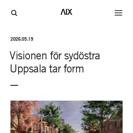
M
GÅ TILL HUVUDINNEHÅLL
GÅ TILL SIDFOT
AIX
Huvudm
Sök
e
n
y
2026.05.19
Visionen
för
sydöstra
Uppsala
tar
form