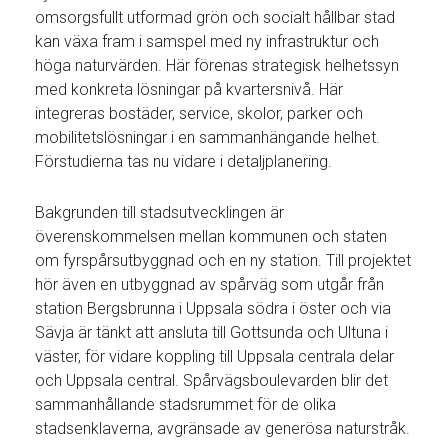
omsorgsfullt utformad grön och socialt hållbar stad
kan växa fram i samspel med ny infrastruktur och
höga naturvärden. Här förenas strategisk helhetssyn
med konkreta lösningar på kvartersnivå. Här
integreras bostäder, service, skolor, parker och
mobilitetslösningar i en sammanhängande helhet.
Förstudierna tas nu vidare i detaljplanering.
Bakgrunden till stadsutvecklingen är
överenskommelsen mellan kommunen och staten
om fyrspårsutbyggnad och en ny station. Till projektet
hör även en utbyggnad av spårväg som utgår från
station Bergsbrunna i Uppsala södra i öster och via
Sävja är tänkt att ansluta till Gottsunda och Ultuna i
väster, för vidare koppling till Uppsala centrala delar
och Uppsala central. Spårvägsboulevarden blir det
sammanhållande stadsrummet för de olika
stadsenklaverna, avgränsade av generösa naturstråk.