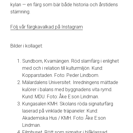
kylan — en färg som bär både historia och årstidens
stämning.
Följ vår färgkavalkad på Instagram
Bilder i kollaget:
Sundborn, Kvarnängen. Röd slamfärg i enlighet
med och i relation till kulturmiljön. Kund:
Kopparstaden. Foto: Peder Lindbom.
Mälardalens Universitet. Inredningens mättade
kulörer i balans med byggnadens vita rymd.
Kund: MDU. Foto: Åke E:son Lindman.
Kungasalen KMH. Skolans röda signaturfärg
laserad på vinklade träpaneler. Kund:
Akademiska Hus / KMH. Foto: Åke E:son
Lindman.
Filmhuset. Rött som signatur i blåklassad