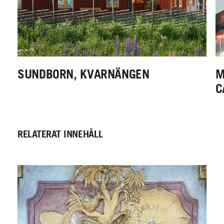
SUNDBORN, KVARNÄNGEN
M
C
RELATERAT INNEHÅLL