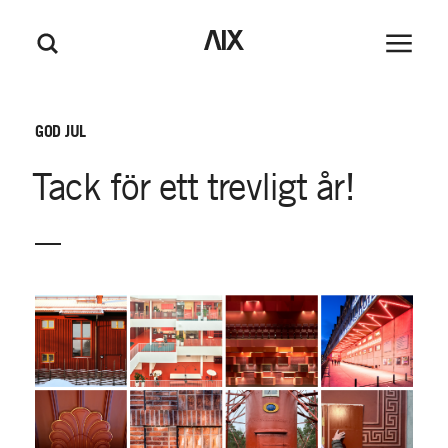
M
GÅ TILL HUVUDINNEHÅLL
GÅ TILL SIDFOT
AIX
Huvudm
Sök
e
n
y
GOD
JUL
Tack
för
ett
trevligt
år!