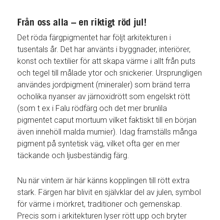
Från oss alla – en riktigt röd jul!
Det röda färgpigmentet har följt arkitekturen i
tusentals år. Det har använts i byggnader, interiörer,
konst och textilier för att skapa värme i allt från puts
och tegel till målade ytor och snickerier. Ursprungligen
användes jordpigment (mineraler) som bränd terra
ocholika nyanser av järnoxidrött som engelskt rött
(som t ex i Falu rödfärg och det mer brunlila
pigmentet caput mortuum vilket faktiskt till en början
även innehöll malda mumier). Idag framställs många
pigment på syntetisk väg, vilket ofta ger en mer
täckande och ljusbeständig färg.
Nu när vintern är här känns kopplingen till rött extra
stark. Färgen har blivit en självklar del av julen, symbol
för värme i mörkret, traditioner och gemenskap.
Precis som i arkitekturen lyser rött upp och bryter