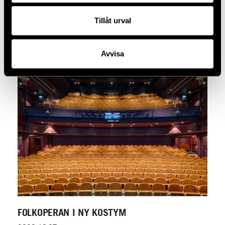
MÄLARDALENS HÖGSKOLA, CAMPUS
ESKILSTUNA, NOMINERAT TILL GULDSTOLEN
Tillåt urval
2021.02.18
Avvisa
FOLKOPERAN I NY KOSTYM