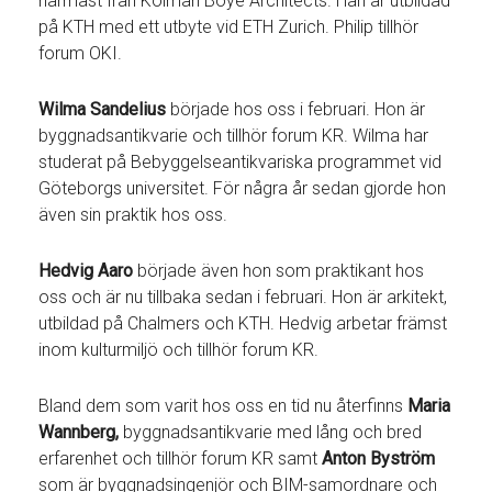
närmast från Kolman Boye Architects. Han är utbildad
på KTH med ett utbyte vid ETH Zurich. Philip tillhör
forum OKI.
Wilma Sandelius
började hos oss i februari. Hon är
byggnadsantikvarie och tillhör forum KR. Wilma har
studerat på Bebyggelseantikvariska programmet vid
Göteborgs universitet. För några år sedan gjorde hon
även sin praktik hos oss.
Hedvig Aaro
började även hon som praktikant hos
oss och är nu tillbaka sedan i februari. Hon är arkitekt,
utbildad på Chalmers och KTH. Hedvig arbetar främst
inom kulturmiljö och tillhör forum KR.
Bland dem som varit hos oss en tid nu återfinns
Maria
Wannberg,
byggnadsantikvarie med lång och bred
erfarenhet och tillhör forum KR samt
Anton Byström
som är byggnadsingenjör och BIM-samordnare och