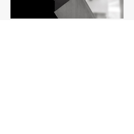
VILL DU HÅLLA KOLL PÅ OSS? ANMÄL
DIG TILL VÅRT NYHETSBREV.