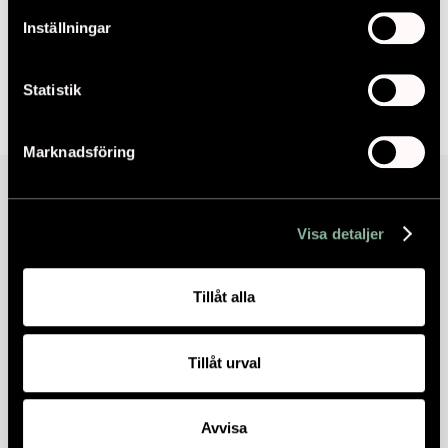
VIKTORIA RYDJA
Inställningar
HR-CHEF
viktoria.rydja@aix.se
08-595 002 98
Statistik
Marknadsföring
Visa detaljer
Tillåt alla
Tillåt urval
Avvisa