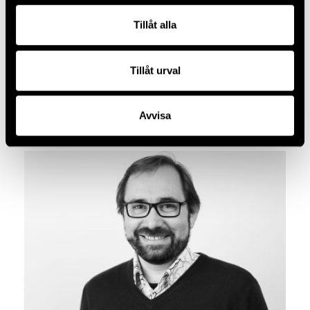
kvadratmeter lokaler och 70 000 kvadratmeter
Tillåt alla
utställningsytor.
Tillåt urval
Avvisa
KONTAKTPERSONER