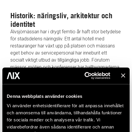
Historik: näringsliv, arkitektur och
identitet
Älvsjömässan har i drygt femtio år haft stor betydelse
för stadsdelens näringsliv. Ett antal hotell med
restauranger har växt upp på platsen och mässans
eget behov av servicepersonal har inneburit ett
socialt viktigt utbud av tillgängliga jobb. Förutom
mässor, möten och konferenser har hallbyggnaderna
vid flera tillfällen visat sig lämpliga för både idrotts-
och kulturevenemang. Älvsjömässan har gett plats för
operauppsättningar som Verdis Aida och elittennis när
Stockholm Open drog storpublik under epoken för det
Denna webbplats använder cookies
svenska tennisundret. Älvsjömässan sammankopplas
Vi använder enhetsidentifierare för att anpassa innehållet
inte bara med kommersiella aktiviteter. Platsen har
och annonserna till användarna, tillhandahålla funktioner
också använts för sammankomster där Sverige,
för sociala medier och analysera vår trafik. Vi
Stockholm och stadsdelen Älvsjö bjudit in
vidarebefordrar även sådana identifierare och annan
internationella politiker och ledande forskare.