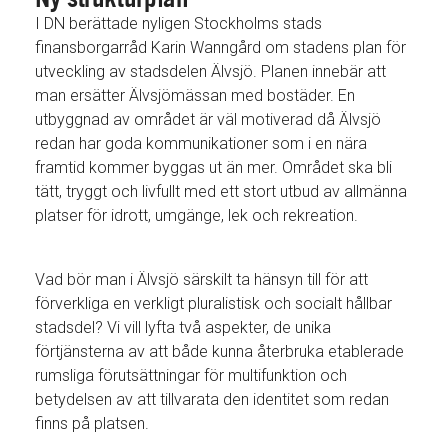
I DN berättade nyligen Stockholms stads
finansborgarråd Karin Wanngård om stadens plan för
utveckling av stadsdelen Älvsjö. Planen innebär att
man ersätter Älvsjömässan med bostäder. En
utbyggnad av området är väl motiverad då Älvsjö
redan har goda kommunikationer som i en nära
framtid kommer byggas ut än mer. Området ska bli
tätt, tryggt och livfullt med ett stort utbud av allmänna
platser för idrott, umgänge, lek och rekreation.
Vad bör man i Älvsjö särskilt ta hänsyn till för att
förverkliga en verkligt pluralistisk och socialt hållbar
stadsdel? Vi vill lyfta två aspekter, de unika
förtjänsterna av att både kunna återbruka etablerade
rumsliga förutsättningar för multifunktion och
betydelsen av att tillvarata den identitet som redan
finns på platsen.