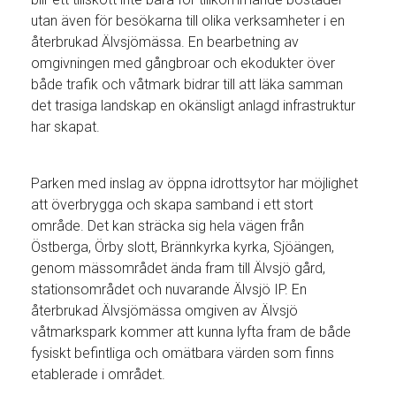
utan även för besökarna till olika verksamheter i en
återbrukad Älvsjömässa. En bearbetning av
omgivningen med gångbroar och ekodukter över
både trafik och våtmark bidrar till att läka samman
det trasiga landskap en okänsligt anlagd infrastruktur
har skapat.
Parken med inslag av öppna idrottsytor har möjlighet
att överbrygga och skapa samband i ett stort
område. Det kan sträcka sig hela vägen från
Östberga, Örby slott, Brännkyrka kyrka, Sjöängen,
genom mässområdet ända fram till Älvsjö gård,
stationsområdet och nuvarande Älvsjö IP. En
återbrukad Älvsjömässa omgiven av Älvsjö
våtmarkspark kommer att kunna lyfta fram de både
fysiskt befintliga och omätbara värden som finns
etablerade i området.