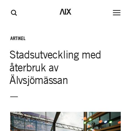
M
GÅ TILL HUVUDINNEHÅLL
GÅ TILL SIDFOT
AIX
Huvudm
Sök
e
n
y
ARTIKEL
Stadsutveckling
med
återbruk
av
Älvsjömässan