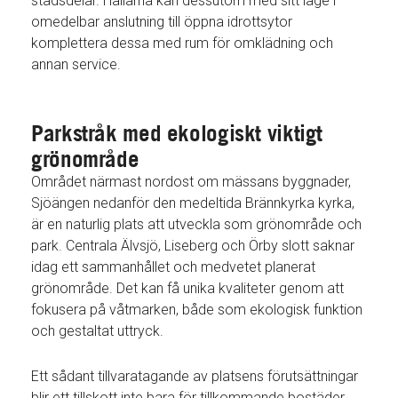
stadsdelar. Hallarna kan dessutom med sitt läge i
omedelbar anslutning till öppna idrottsytor
komplettera dessa med rum för omklädning och
annan service.
Parkstråk med ekologiskt viktigt
grönområde
Området närmast nordost om mässans byggnader,
Sjöängen nedanför den medeltida Brännkyrka kyrka,
är en naturlig plats att utveckla som grönområde och
park. Centrala Älvsjö, Liseberg och Örby slott saknar
idag ett sammanhållet och medvetet planerat
grönområde. Det kan få unika kvaliteter genom att
fokusera på våtmarken, både som ekologisk funktion
och gestaltat uttryck.
Ett sådant tillvaratagande av platsens förutsättningar
blir ett tillskott inte bara för tillkommande bostäder