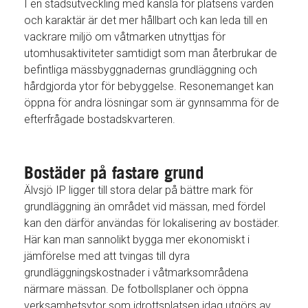
I en stadsutveckling med känsla för platsens värden
och karaktär är det mer hållbart och kan leda till en
vackrare miljö om våtmarken utnyttjas för
utomhusaktiviteter samtidigt som man återbrukar de
befintliga mässbyggnadernas grundläggning och
hårdgjorda ytor för bebyggelse. Resonemanget kan
öppna för andra lösningar som är gynnsamma för de
efterfrågade bostadskvarteren.
Bostäder på fastare grund
Älvsjö IP ligger till stora delar på bättre mark för
grundläggning än området vid mässan, med fördel
kan den därför användas för lokalisering av bostäder.
Här kan man sannolikt bygga mer ekonomiskt i
jämförelse med att tvingas till dyra
grundläggningskostnader i våtmarksområdena
närmare mässan. De fotbollsplaner och öppna
verksamhetsytor som idrottsplatsen idag utgörs av