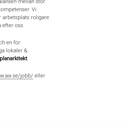
balansen mellan stor
kompetenser. Vi
 arbetsplats roligare.
 efter oss.
ch en för
ga lokaler &
planarkitekt
.
w.aix.se/jobb/
eller