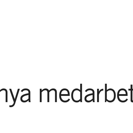
GÅ TILL HUVUDINNEHÅLL
GÅ TILL SIDFOT
nya
medarbet