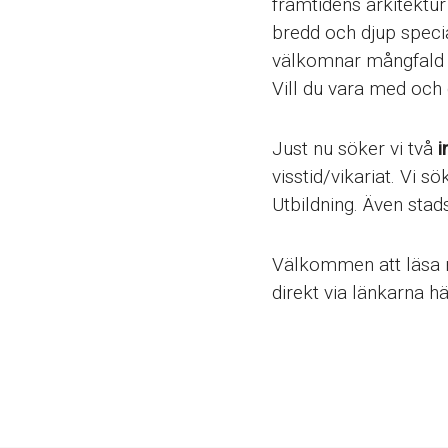
framtidens arkitektur 
bredd och djup speci
välkomnar mångfald i 
Vill du vara med och g
Just nu söker vi två
i
visstid/vikariat. Vi 
Utbildning. Även sta
Välkommen att läsa m
direkt via länkarna här