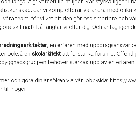
och långsiktigt värdefulla miljöer. Vår styrka ligger i 
alistkunskap, där vi kompletterar varandra med olika 
våra team, för vi vet att den gör oss smartare och vår
öra skillnad? Då längtar vi efter dig. Och antagligen du
nredningsarkitekter
, en erfaren med uppdragsansvar o
söker också en
skolarkitekt
att förstärka forumet Offentli
dsbyggnadsgruppen behöver stärkas upp av en erfaren
er och göra din ansökan via vår jobb-sida:
https://ww
 till höger.