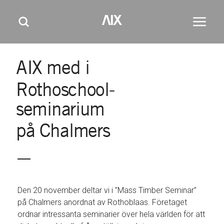
M
GÅ TILL HUVUDINNEHÅLL
GÅ TILL SIDFOT
AIX
Huvudm
Sök
e
n
y
AIX
med
i
Rothoschool-
seminarium
på
Chalmers
Den 20 november deltar vi i ”Mass Timber Seminar”
på Chalmers anordnat av Rothoblaas. Företaget
ordnar intressanta seminarier över hela världen för att