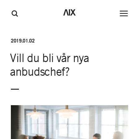
M
GÅ TILL HUVUDINNEHÅLL
GÅ TILL SIDFOT
AIX
Huvudm
Sök
e
n
y
2019.01.02
Vill
du
bli
vår
nya
anbudschef?