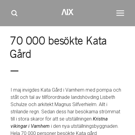
M
GÅ TILL HUVUDINNEHÅLL
GÅ TILL SIDFOT
AIX
Huvudm
Sök
e
n
y
70
000
besökte
Kata
Gård
I maj invigdes Kata Gård i Varnhem med pompa och
ståt och tal av tillförordnade landshövding Lisbeth
Schulze och arkitekt Magnus Silfverhielm. Allt i
strilande regn. Sedan dess har besökarna strömmat
till i stora skaror för att se utställningen
Kristna
vikingar i Varnhem
i den nya utställningsbyggnaden.
Hela 70 000 personer besökte Kata gård