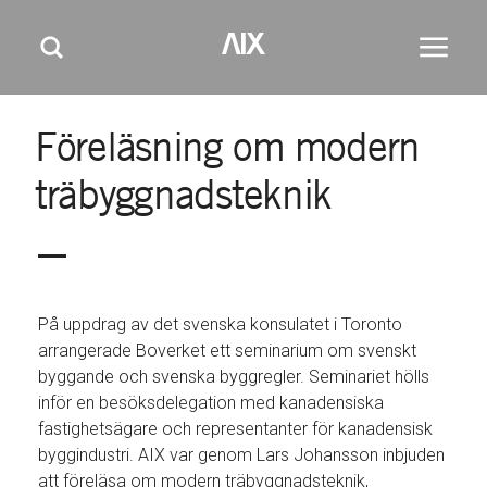
M
GÅ TILL HUVUDINNEHÅLL
GÅ TILL SIDFOT
AIX
Huvudm
Sök
e
n
y
Föreläsning
om
modern
träbyggnadsteknik
På uppdrag av det svenska konsulatet i Toronto
arrangerade Boverket ett seminarium om svenskt
byggande och svenska byggregler. Seminariet hölls
inför en besöksdelegation med kanadensiska
fastighetsägare och representanter för kanadensisk
byggindustri. AIX var genom Lars Johansson inbjuden
att föreläsa om modern träbyggnadsteknik,